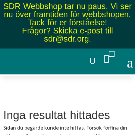
SDR Webbshop tar nu paus. Vi ser
nu över framtiden för webbshopen.
Tack för er förståelse!
Frågor? Skicka e-post till
sdr@sdr.org
.
U
Inga resultat hittades
Sidan du begärde kunde inte hittas. Försök förfina din